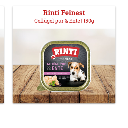
Rinti Feinest
Geflügel pur & Ente | 150g