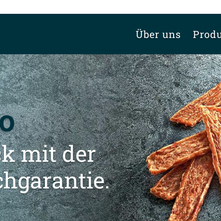
Über uns
Prod
ko
k mit der
chgarantie.