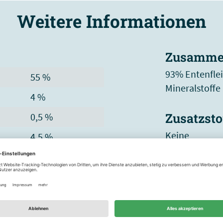
Weitere Informationen
Zusamme
93% Entenflei
55 %
Mineralstoffe
4 %
Zusatzsto
0,5 %
Keine
4,5 %
25 %
302 kcal