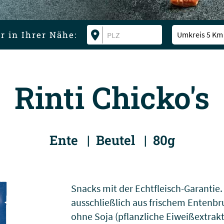
r in Ihrer Nähe:
Umkreis 5 Km
Rinti Chicko's
Ente | Beutel | 80g
Snacks mit der Echtfleisch-Garantie
ausschließlich aus frischem Entenbru
ohne Soja (pflanzliche Eiweißextrak