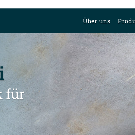
Über uns
Prod
i
 für