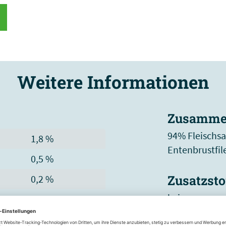
Weitere Informationen
Zusamme
94% Fleischsa
1,8 %
Entenbrustfile
0,5 %
Zusatzsto
0,2 %
keine
1 %
96 %