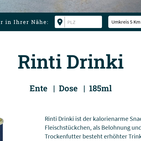
r in Ihrer Nähe:
Umkreis 5 Km
Rinti Drinki
Ente | Dose | 185ml
Rinti Drinki ist der kalorienarme Sna
Fleischstückchen, als Belohnung un
Trockenfutter besteht erhöhter Trink