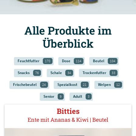
Alle Produkte im
Überblick
Feuchtfutter
Dose
Beutel
170
114
104
Snacks
Schale
Trockenfutter
76
34
33
Frischebeutel
Spezialkost
Welpen
24
21
12
Senior
Adult
9
3
Bitties
Ente mit Ananas & Kiwi | Beutel