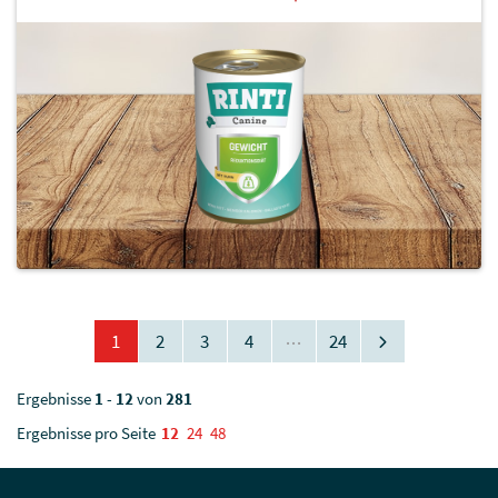
1
2
3
4
24
Ergebnisse
1
-
12
von
281
Ergebnisse pro Seite
12
24
48