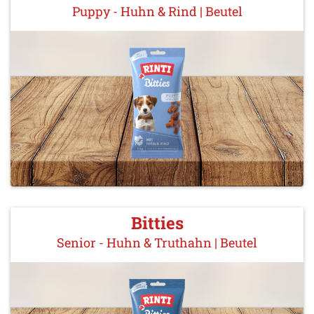
Puppy - Huhn & Rind | Beutel
Bitties
Senior - Huhn & Truthahn | Beutel