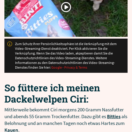
Zum Schutz Ihrer Persönlichkeitssphäre ist die Verknüpfung mit dem
Video-Streaming-Dienst deaktiviert. Per Klick aktivieren Sie die
Verknüpfung. Wenn Sie das Video laden, akzeptieren damit Sie die
Datenschutzrichtlinien des Video-Streaming-Dienstes. Weitere
Informationen zu den Datenschutzrichtlinien des Video-Streaming-
Dienstes finden Sie hier:
Google - Privacy & Terms
So füttere ich meinen
Dackelwelpen Ciri:
Mittlerweile bekommt Ciri morgens 200 Gramm Nassfutter
und abends 55 Gramm Trockenfutter. Dazu gibt es
Bitties
als
Belohnung und an manchen Tagen noch etwas Hartes zum
Kauen
.