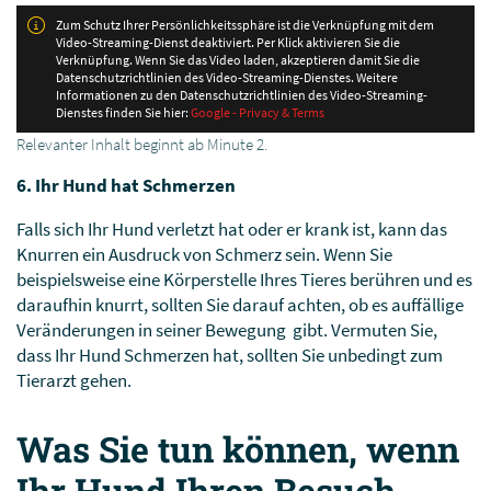
Zum Schutz Ihrer Persönlichkeitssphäre ist die Verknüpfung mit dem
Video-Streaming-Dienst deaktiviert. Per Klick aktivieren Sie die
Verknüpfung. Wenn Sie das Video laden, akzeptieren damit Sie die
Datenschutzrichtlinien des Video-Streaming-Dienstes. Weitere
Informationen zu den Datenschutzrichtlinien des Video-Streaming-
Dienstes finden Sie hier:
Google - Privacy & Terms
Relevanter Inhalt beginnt ab Minute 2.
6. Ihr Hund hat Schmerzen
Falls sich Ihr Hund verletzt hat oder er krank ist, kann das
Knurren ein Ausdruck von Schmerz sein. Wenn Sie
beispielsweise eine Körperstelle Ihres Tieres berühren und es
daraufhin knurrt, sollten Sie darauf achten, ob es auffällige
Veränderungen in seiner Bewegung gibt. Vermuten Sie,
dass Ihr Hund Schmerzen hat, sollten Sie unbedingt zum
Tierarzt gehen.
Was Sie tun können, wenn
Ihr Hund Ihren Besuch